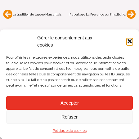
Précédent
Su
La tradition de l’apéro Marseillais
Reportage La Provence sur l’institution marseillaise Chez Magali
Gérer le consentement aux
cookies
Chez Magali
Maison fondée en 1947
Pour offrir les meilleures expériences, nous utilisons des technologies
42 Plage de l'Estaque, 13016 Marseille
telles que les cookies pour stocker et/ou accéder aux informations des
appareils. Le fait de consentir à ces technologies nous permettra de traiter
Tourisme
Mentions légales
Confidentialité
Connexion
des données telles que le comportement de navigation ou les ID uniques
sur ce site. Le fait de ne pas consentir ou de retirer son consentement
peut avoir un effet négatif sur certaines caractéristiques et fonctions.
Accepter
Refuser
Politique de cookies