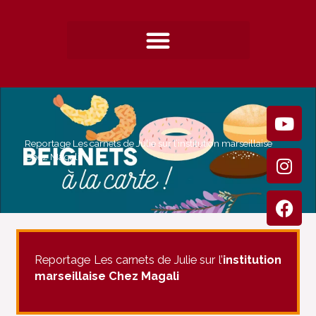
Aller
au
contenu
You
Ins
Fac
Reportage Les carnets de Julie sur l’institution marseillaise
Chez Magali
Reportage Les carnets de Julie sur l’
institution
marseillaise Chez Magali